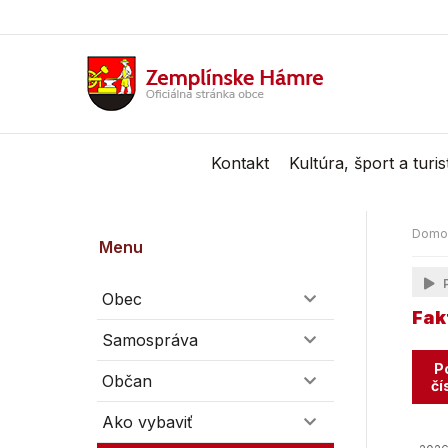
Kontakt
Kultúra, šport a turi
Domo
Menu
P
Obec
Fak
Samospráva
Po
Občan
čí
Ako vybaviť