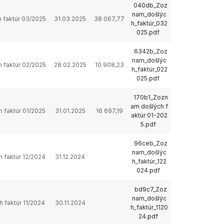
040db_Zoz
nam_došlýc
 faktúr 03/2025
31.03.2025
38 067,77
h_faktúr_032
025.pdf
6342b_Zoz
nam_došlýc
 faktúr 02/2025
28.02.2025
10 908,23
h_faktúr_022
025.pdf
170b1_Zozn
am došlých f
 faktúr 01/2025
31.01.2025
16 697,19
aktúr 01-202
5.pdf
96ceb_Zoz
nam_došlýc
 faktúr 12/2024
31.12.2024
h_faktúr_122
024.pdf
bd9c7_Zoz
nam_došlýc
 faktúr 11/2024
30.11.2024
h_faktúr_1120
24.pdf