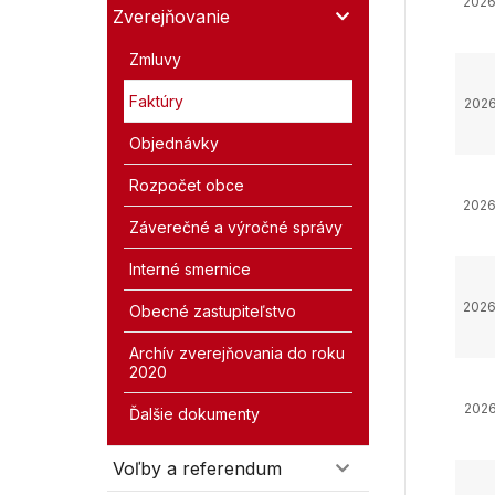
2026
Zverejňovanie
Zmluvy
Faktúry
2026
Objednávky
Rozpočet obce
2026
Záverečné a výročné správy
Interné smernice
2026
Obecné zastupiteľstvo
Archív zverejňovania do roku
2020
2026
Ďalšie dokumenty
Voľby a referendum