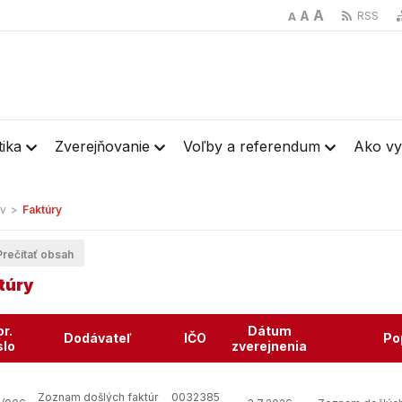
A
A
RSS
A
stika
Zverejňovanie
Voľby a referendum
Ako vy
v
>
Faktúry
rečítať obsah
túry
r.
Dátum
Dodávateľ
IČO
Po
slo
zverejnenia
Zoznam došlých faktúr
0032385