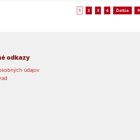
1
2
3
4
Ďalšia
P
né odkazy
osobných údajov
rad