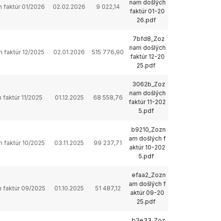
nam došlých
 faktúr 01/2026
02.02.2026
9 022,14
faktúr 01-20
26.pdf
7bfd8_Zoz
nam došlých
 faktúr 12/2025
02.01.2026
515 776,90
faktúr 12-20
25.pdf
3062b_Zoz
nam došlých
 faktúr 11/2025
01.12.2025
68 558,76
faktúr 11-202
5.pdf
b9210_Zozn
am došlých f
 faktúr 10/2025
03.11.2025
99 237,71
aktúr 10-202
5.pdf
efaa2_Zozn
am došlých f
 faktúr 09/2025
01.10.2025
51 487,12
aktúr 09-20
25.pdf
b3e33_Zoz