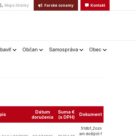
Mapa Stránky
Farské oznamy
Kontakt
baviť
Občan
Samospráva
Obec
Dátum
Suma €
pis
Dokument
doručenia
(s DPH)
51dbf_Zozn
am došlých f