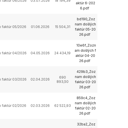
 faktúr 06/2026
03.07.2026
18 194,39
aktúr 6-202
6.pdf
bd190_Zoz
nam došlých
 faktúr 05/2026
01.06.2026
15 504,31
faktúr 05-20
26.pdf
10e6f_Zozn
am došlých f
 faktúr 04/2026
04.05.2026
24 434,19
aktúr 04-20
26.pdf
429b3_Zoz
nam došlých
690
 faktúr 03/2026
02.04.2026
893,50
faktúr 03-20
26.pdf
859c4_Zoz
nam došlých
 faktúr 02/2026
02.03.2026
62 522,93
faktúr 02-20
26.pdf
32ba2_Zoz