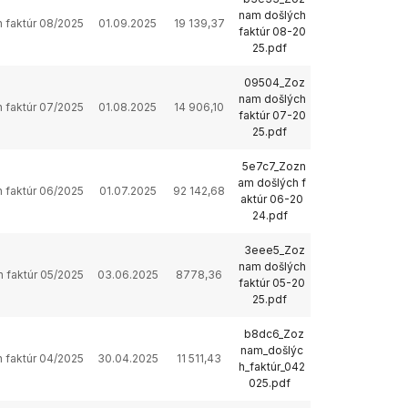
nam došlých
 faktúr 08/2025
01.09.2025
19 139,37
faktúr 08-20
25.pdf
09504_Zoz
nam došlých
 faktúr 07/2025
01.08.2025
14 906,10
faktúr 07-20
25.pdf
5e7c7_Zozn
am došlých f
 faktúr 06/2025
01.07.2025
92 142,68
aktúr 06-20
24.pdf
3eee5_Zoz
nam došlých
 faktúr 05/2025
03.06.2025
8778,36
faktúr 05-20
25.pdf
b8dc6_Zoz
nam_došlýc
 faktúr 04/2025
30.04.2025
11 511,43
h_faktúr_042
025.pdf