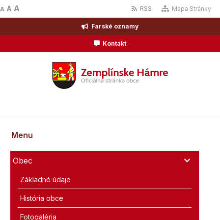
A
A
RSS
Mapa Stránky
A
Farské oznamy
Kontakt
Menu
Obec
Základné údaje
História obce
Fotogaléria