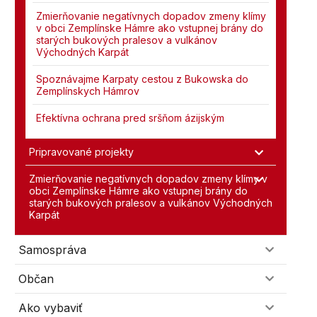
Zmierňovanie negatívnych dopadov zmeny klímy
v obci Zemplínske Hámre ako vstupnej brány do
starých bukových pralesov a vulkánov
Východných Karpát
Spoznávajme Karpaty cestou z Bukowska do
Zemplínskych Hámrov
Efektívna ochrana pred sršňom ázijským
Pripravované projekty
Zmierňovanie negatívnych dopadov zmeny klímy v
obci Zemplínske Hámre ako vstupnej brány do
starých bukových pralesov a vulkánov Východných
Karpát
Samospráva
Občan
Ako vybaviť