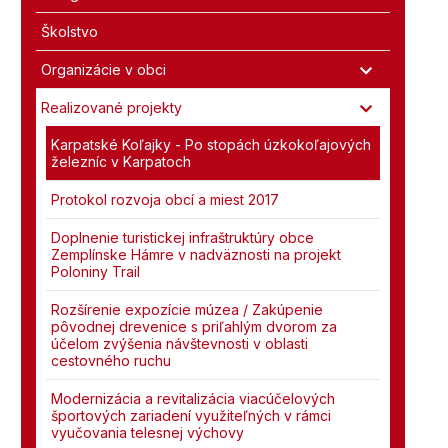
Školstvo
Organizácie v obci
Realizované projekty
Karpatské Koľajky - Po stopách úzkokoľajových
železníc v Karpatoch
Protokol rozvoja obcí a miest 2017
Doplnenie turistickej infraštruktúry obce
Zemplínske Hámre v nadväznosti na projekt
Poloniny Trail
Rozšírenie expozície múzea / Zakúpenie
pôvodnej drevenice s priľahlým dvorom za
účelom zvýšenia návštevnosti v oblasti
cestovného ruchu
Modernizácia a revitalizácia viacúčelových
športových zariadení využiteľných v rámci
vyučovania telesnej výchovy