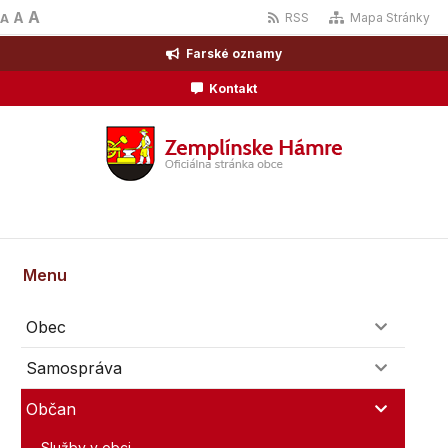
A
A
RSS
Mapa Stránky
A
Farské oznamy
Kontakt
Menu
Obec
Samospráva
Občan
Služby v obci