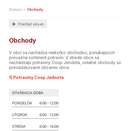
Domov
>
Obchody
Prečítať obsah
Obchody
V obci sa nachádza niekoľko obchodov, ponúkajúcich
prevažne sortiment potravín. V strede obce sa
nachádzajú potraviny Coop Jendota, ostatné obchody sú
prevádzkované občanmi obce.
1) Potraviny Coop Jednota
OTVÁRACIA DOBA
PONDELOK
6:00 - 12:00
UTOROK
6:00 - 12:00
STREDA
6:00 - 16:00