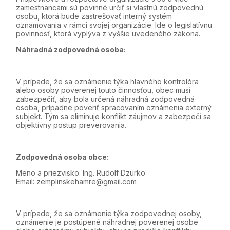
zamestnancami sú povinné určiť si vlastnú zodpovednú
osobu, ktorá bude zastrešovať interný systém
oznamovania v rámci svojej organizácie. Ide o legislatívnu
povinnosť, ktorá vyplýva z vyššie uvedeného zákona.
Náhradná zodpovedná osoba:
V prípade, že sa oznámenie týka hlavného kontrolóra
alebo osoby poverenej touto činnosťou, obec musí
zabezpečiť, aby bola určená náhradná zodpovedná
osoba, prípadne poveriť spracovaním oznámenia externý
subjekt. Tým sa eliminuje konflikt záujmov a zabezpečí sa
objektívny postup preverovania.
Zodpovedná osoba obce:
Meno a priezvisko:
Ing. Rudolf Dzurko
Email:
zemplinskehamre@gmail.com
V prípade, že sa oznámenie týka zodpovednej osoby,
oznámenie je postúpené náhradnej poverenej osobe