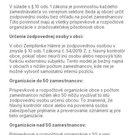
V súlade s § 10 ods. 1 zákona je povinnosťou každého
zamestnávateľa vo verejnom sektore (teda aj obce) určiť
zodpovednú osobu bez ohľadu na počet zamestnancov.
Túto povinnosť majú aj všetky príspevkové a rozpočtové
organizácie v zriaďovateľskej pôsobnosti obce.
Určenie zodpovednej osoby v obci:
V obci Zemplísnke Hámre je zodpovednou osobou v
zmysle § 10 ods. 1 zákona č. 54/2019 Z. z. hlavný kontrolór
obce, pokiaľ obec neurčí inú osobu alebo nepovýši túto
funkciu externému subjektu. Tento model je bežný najmä
v obciach s nižším počtom zamestnancov, kde nie je
možné vytvoriť samostatnú internú pozíciu.
Organizácie do 50 zamestnancov:
Príspevkové a rozpočtové organizácie obce s počtom
zamestnancov nižším ako 50 môžu využívať tú istú
zodpovednú osobu určenú obcou. To znamená, že
hlavný kontrolór obce alebo iná poverená osoba
zabezpečuje prijímanie a preverovanie oznámení aj pre
tieto organizácie.
Organizácie nad 50 zamestnancov:
Príspevkové a rozpočtové organizácie s 50 a viac