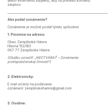
alebo externému subjektu, aby sa predišlo konfliktu
záujmov.
_____________________________________________________________________
Ako podať oznámenie?
Oznámenie je možné podať týmito spôsobmi:
1. Písomne na adresu:
Obec Zemplísnke Hámre
Hlavná 152/183
067 77 Zemplísnke Hámre
(Obálku označiť: „NEOTVÁRAŤ – Oznámenie
protispoločenskej činnosti“)
2. Elektronicky:
E-mail určený na podávanie
oznámení: zemplinskehamre@gmail.com
3. Osobne: