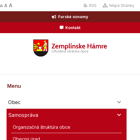
A
A
RSS
Mapa Stránky
A
Farské oznamy
Kontakt
Menu
Obec
Samospráva
Organizačná štruktúra obce
Obecný úrad