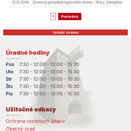
12.12.2014
Domový poriadok bytového domu - 16 b.j. Zemplínske 
1
Posledná
Vytlačiť stránku
Úradné hodiny
Pon
7:30 - 12:00 - 13:00 - 15:30
Uto
7:30 - 12:00 - 13:00 - 15:30
Str
7:30 - 12:00 - 13:00 - 15:30
Štv
7:30 - 12:00 - 13:00 - 15:30
Pia
7:30 - 12:00 - 13:00 - 15:30
Užitočné odkazy
Ochrana osobných údajov
Obecný úrad