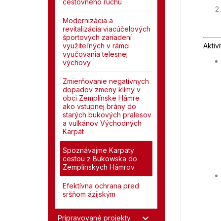
cestovného ruchu
Modernizácia a
revitalizácia viacúčelových
športových zariadení
Aktiv
využiteľných v rámci
vyučovania telesnej
výchovy
Zmierňovanie negatívnych
dopadov zmeny klímy v
obci Zemplínske Hámre
ako vstupnej brány do
starých bukových pralesov
a vulkánov Východných
Karpát
Spoznávajme Karpaty
cestou z Bukowska do
Zemplínskych Hámrov
Efektívna ochrana pred
sršňom ázijským
Pripravované projekty