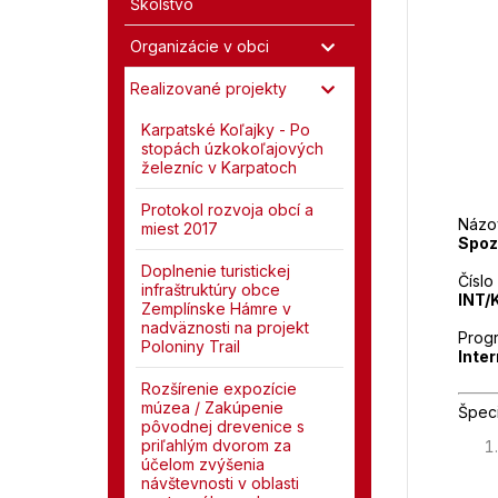
Školstvo
Organizácie v obci
Realizované projekty
Karpatské Koľajky - Po
stopách úzkokoľajových
železníc v Karpatoch
Protokol rozvoja obcí a
Názov
miest 2017
Spoz
Doplnenie turistickej
Číslo
infraštruktúry obce
INT/
Zemplínske Hámre v
nadväznosti na projekt
Prog
Poloniny Trail
Inte
Rozšírenie expozície
múzea / Zakúpenie
Špeci
pôvodnej drevenice s
priľahlým dvorom za
účelom zvýšenia
návštevnosti v oblasti