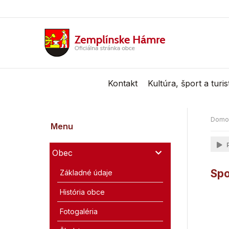
Kontakt
Kultúra, šport a turi
Domo
Menu
P
Obec
Spo
Základné údaje
História obce
Fotogaléria