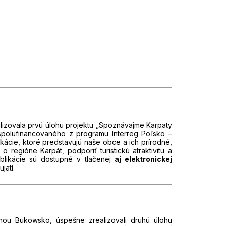
izovala prvú úlohu projektu „Spoznávajme Karpaty
polufinancovaného z programu Interreg Poľsko –
ikácie, ktoré predstavujú naše obce a ich prírodné,
o regióne Karpát, podporiť turistickú atraktivitu a
blikácie sú dostupné v tlačenej
aj elektronickej
jatí.
nou Bukowsko, úspešne zrealizovali druhú úlohu