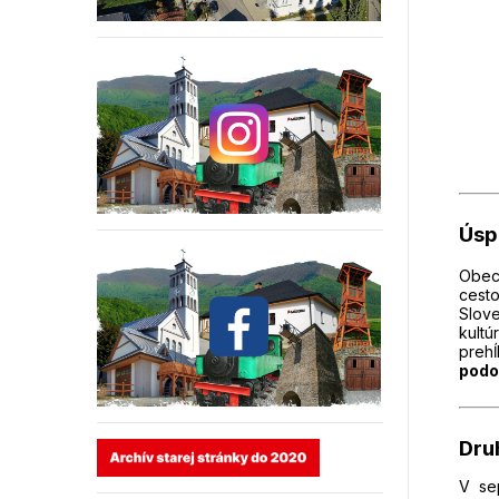
Úsp
Obec
cest
Slove
kultú
preh
podo
Dru
V se