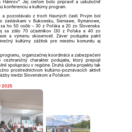
ámrov“. Jej cieľom bolo pripraviť a uskutočniť
nú konferenciu a kultúrny program.
5
a pozostávalo z troch hlavných častí. Prvým bol
 so zastávkami v Bukowsku, Sieniawe, Rymanowe,
lo sa ho 50 osôb – 30 z Poľska a 20 zo Slovenska.
ej sa zišlo 70 účastníkov (30 z Poľska a 40 zo
sie a výmenu skúseností. Záver podujatia patril
dinečný kultúrny zážitok pre miestnu komunitu aj
 programu, organizačnej koordinácii a zabezpečení
 cezhraničný charakter podujatia, ktorý prepojil
silnil spoluprácu v regióne. Druhá úloha projektu tak
žno prostredníctvom kultúrno-poznávacích aktivít
 väzby medzi Slovenskom a Poľskom.
v 2025