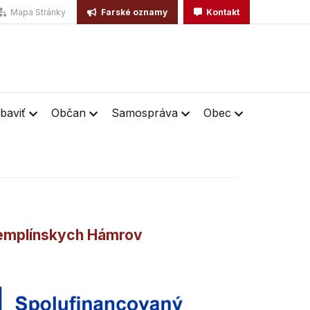
Mapa Stránky
Farské oznamy
Kontakt
baviť
Občan
Samospráva
Obec
emplínskych Hámrov