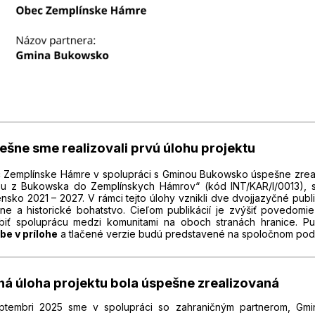
ešne sme realizovali prvú úlohu projektu
 Zemplínske Hámre v spolupráci s Gminou Bukowsko úspešne zreal
ou z Bukowska do Zemplínskych Hámrov“ (kód INT/KAR/I/0013), s
nsko 2021 – 2027. V rámci tejto úlohy vznikli dve dvojjazyčné publ
rne a historické bohatstvo. Cieľom publikácií je zvýšiť povedomie 
ĺbiť spoluprácu medzi komunitami na oboch stranách hranice. Pu
be v prílohe
a tlačené verzie budú predstavené na spoločnom podu
há úloha projektu bola úspešne zrealizovaná
ptembri 2025 sme v spolupráci so zahraničným partnerom, Gmi