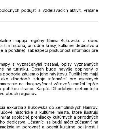
oločných podujatí a vzdelávacích aktivít, vrátane
detailne mapujú regióny Gmina Bukowsko a obec
žila históriu, prírodné krásy, kultúrne dedičstvo a
ine a poľštine) zabezpečí prístupnosť informácií pre
 mapy s vyznačenými trasami, opisy významných
dné na turistiku. Obsah bude navyše doplnený o
 a podporia záujem o jeho návštevu. Publikácie majú
 ako dlhodobé zdroje informácií pre miestnych
 Zameranie na dvojjazyčnosť zároveň umožní lepšie
a poľskou stranou Karpát. Dlhodobým cieľom tejto
čstvo oboch regiónov.
acia exkurzia z Bukowska do Zemplínskych Hámrov.
čové historické a kultúrne miesta, ktoré ilustrujú
hŕňať spoločné prehliadky kultúrnych a prírodných
eho dedičstva. Účastníci sa budú môcť zúčastniť na
možnia im porovnať a oceniť kultúrne odlišnosti i