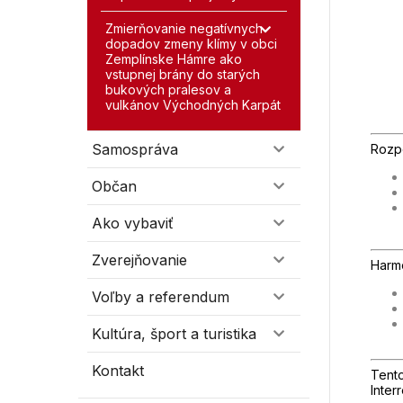
Zmierňovanie negatívnych
dopadov zmeny klímy v obci
Zemplínske Hámre ako
vstupnej brány do starých
bukových pralesov a
vulkánov Východných Karpát
Samospráva
Rozp
Občan
Ako vybaviť
Zverejňovanie
Harmo
Voľby a referendum
Kultúra, šport a turistika
Kontakt
Tent
Inter