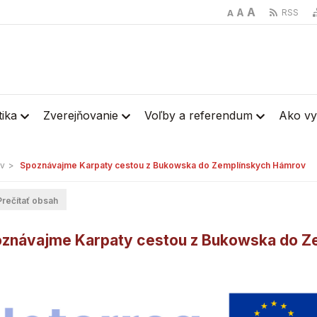
A
A
RSS
A
stika
Zverejňovanie
Voľby a referendum
Ako vy
v
>
Spoznávajme Karpaty cestou z Bukowska do Zemplínskych Hámrov
rečítať obsah
znávajme Karpaty cestou z Bukowska do Z