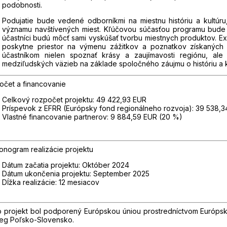
podobnosti.
Podujatie bude vedené odborníkmi na miestnu históriu a kultúr
významu navštívených miest. Kľúčovou súčasťou programu bude n
účastníci budú môcť sami vyskúšať tvorbu miestnych produktov. E
poskytne priestor na výmenu zážitkov a poznatkov získaných 
účastníkom nielen spoznať krásy a zaujímavosti regiónu, ale
medziľudských väzieb na základe spoločného záujmu o históriu a ku
očet a financovanie
Celkový rozpočet projektu: 49 422,93 EUR
Príspevok z EFRR (Európsky fond regionálneho rozvoja): 39 538,
Vlastné financovanie partnerov: 9 884,59 EUR (20 %)
nogram realizácie projektu
Dátum začatia projektu: Október 2024
Dátum ukončenia projektu: September 2025
Dĺžka realizácie: 12 mesiacov
o projekt bol podporený Európskou úniou prostredníctvom Európs
reg Poľsko-Slovensko.