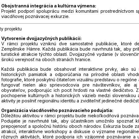
Obojstranná integrácia a kultúrna výmena:
Projekt podporí spoluprácu medzi komunitami prostredníctvom sp
viacdňovej poznávacej exkurzie.
ity projektu
Vytvorenie dvojjazyčných publikácií:
V rámci projektu vzniknú dve samostatné publikácie, ktoré 
Zemplínske Hámre. Každá publikácia bude navrhnutá tak, aby priblí
turistické atrakcie týchto oblastí. Dvojjazyčné vydanie (v slovenč
širokú verejnosť na oboch stranách hranice.
Každá publikácia bude obsahovať interaktívne prvky, ako sú
historických pamiatok a odporúčania na prírodné oblasti vho
fotografie, ktoré poskytnú čitateľom vizuálnu predstavu o regióne
fungovať nielen ako sprievodcovia pre návštevníkov, ale aj
obyvateľov, podporujúc ich pocit hrdosti na vlastné dedičstvo.
pochopenie kultúrnych a historických väzieb medzi slovenskou 
aktivity je posilniť regionálnu identitu a zviditeľniť jedinečné dedi
Organizácia viacdňového poznávacieho podujatia:
Dôležitou aktivitou v rámci projektu bude niekoľkodňová poznáv
Podujatie je navrhnuté tak, aby účastníkom umožnilo spoznať kľú
prepojenosť a spoločnú históriu oboch národov. Exkurzia bude za
atrakcií, interaktívne workshopy a diskusie o význame regionáln
rôznych aktivitách, ktoré podporia ich vzájomné poznávanie a u