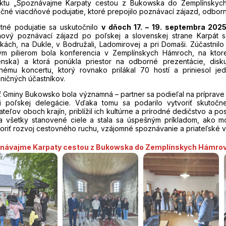
ektu „Spoznávajme Karpaty cestou z Bukowska do Zemplínskych H
čné viacdňové podujatie, ktoré prepojilo poznávací zájazd, odbor
tné podujatie sa uskutočnilo
v dňoch 17. – 19. septembra 202
dňový poznávací zájazd po poľskej a slovenskej strane Karpát
skách, na Dukle, v Bodružali, Ladomirovej a pri Domaši. Zúčastni
ým pilierom bola konferencia v Zemplínskych Hámroch, na ktor
enska) a ktorá ponúkla priestor na odborné prezentácie, disku
jnému koncertu, ktorý rovnako prilákal 70 hostí a priniesol je
ničných účastníkov.
 Gminy Bukowsko bola významná – partner sa podieľal na príprave
ti poľskej delegácie. Vďaka tomu sa podarilo vytvoriť skutočne
teľov oboch krajín, priblížil ich kultúrne a prírodné dedičstvo a po
la všetky stanovené ciele a stala sa úspešným príkladom, ako mo
riť rozvoj cestovného ruchu, vzájomné spoznávanie a priateľské
návajme Karpaty cestou z Bukowska do Zemplínskych Hámro