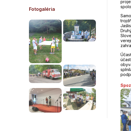
proj
spolo
Fotogaléria
Samo
troj
Jaśli
Druh
Slov
vere
zahra
Účasť
účas
obyva
splni
podpo
Spoz