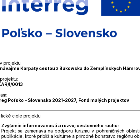
 projektu:
návajme Karpaty cestou z Bukowska do Zemplínskych Hámro
 projektu:
KAR/I/0013
ram:
rreg Poľsko – Slovensko 2021-2027, Fond malých projektov
fické ciele projektu
Zvýšenie informovanosti a rozvoj cestovného ruchu:
Projekt sa zameriava na podporu turizmu v pohraničných oblasti
publikácie, ktoré priblížia kultúrne a prírodné bohatstvo regiónu o