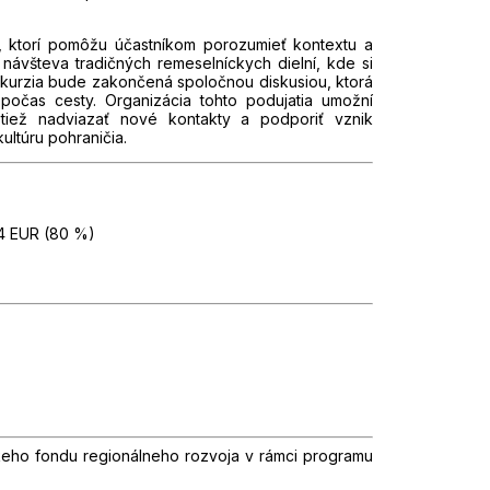
u, ktorí pomôžu účastníkom porozumieť kontextu a
ávšteva tradičných remeselníckych dielní, kde si
xkurzia bude zakončená spoločnou diskusiou, ktorá
počas cesty. Organizácia tohto podujatia umožní
 tiež nadviazať nové kontakty a podporiť vznik
ltúru pohraničia.
34 EUR (80 %)
keho fondu regionálneho rozvoja v rámci programu