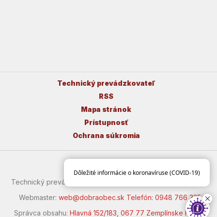
Technický prevádzkovateľ
RSS
Mapa stránok
Prístupnosť
Ochrana súkromia
Dôležité informácie o koronavíruse (COVID-19)
Technický prevádzkovateľ:
Dobraobec.sk | 073 01 Sobrance
Webmaster:
web@dobraobec.sk
Telefón: 0948 766 335
Správca obsahu:
Hlavná 152/183, 067 77 Zemplínske Hámre