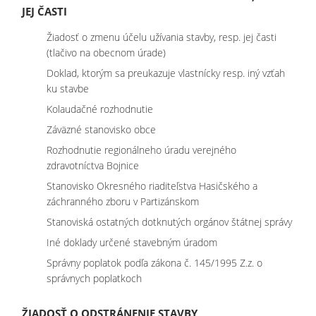
JEJ ČASTI
Žiadosť o zmenu účelu užívania stavby, resp. jej časti
(tlačivo na obecnom úrade)
Doklad, ktorým sa preukazuje vlastnícky resp. iný vzťah
ku stavbe
Kolaudačné rozhodnutie
Záväzné stanovisko obce
Rozhodnutie regionálneho úradu verejného
zdravotníctva Bojnice
Stanovisko Okresného riaditeľstva Hasičského a
záchranného zboru v Partizánskom
Stanoviská ostatných dotknutých orgánov štátnej správy
Iné doklady určené stavebným úradom
Správny poplatok podľa zákona č. 145/1995 Z.z. o
správnych poplatkoch
ŽIADOSŤ O ODSTRÁNENIE STAVBY