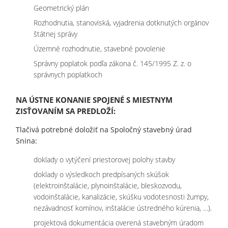
Geometrický plán
Rozhodnutia, stanoviská, vyjadrenia dotknutých orgánov
štátnej správy
Územné rozhodnutie, stavebné povolenie
Správny poplatok podľa zákona č. 145/1995 Z. z. o
správnych poplatkoch
NA ÚSTNE KONANIE SPOJENÉ S MIESTNYM
ZISŤOVANÍM SA PREDLOŽÍ:
Tlačivá potrebné doložiť na Spoločný stavebný úrad
Snina:
doklady o vytýčení priestorovej polohy stavby
doklady o výsledkoch predpísaných skúšok
(elektroinštalácie, plynoinštalácie, bleskozvodu,
vodoinštalácie, kanalizácie, skúšku vodotesnosti žumpy,
nezávadnosť komínov, inštalácie ústredného kúrenia, …).
projektová dokumentácia overená stavebným úradom