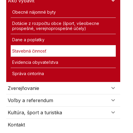
Ako vybaviť
Obecné nájomné byty
Dotácie z rozpočtu obce (šport, všeobecne
prospešné, verejnoprospešné účely)
Dane a poplatky
Stavebná činnosť
Evidencia obyvateľstva
Správa cintorína
Zverejňovanie
Voľby a referendum
Kultúra, šport a turistika
Kontakt