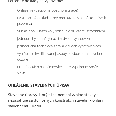
Potrebné doklady na vybavenie:
Ohlásenie (tlačivo na obecnom úrade)
LV alebo iný doklad, ktorý preukazuje vlastnícke právo k
pozemku
Súhlas spoluvlastníkov, pokiaľ nie sú všetci stavebníkmi
Jednoduchý situačný náčrt v dvoch vyhotoveniach
Jednoduchá technická správa v dvoch vyhotoveniach
Vyhlásenie kvalifikovanej osoby o odbornom stavebnom
dozore
Pri prípojkách na inžinierske siete vyjadrenie správcu
siete
OHLÁSENIE STAVEBNÝCH ÚPRAV
Stavebné úpravy, ktorými sa nemení vzhľad stavby a
nezasahuje sa do nosných konštrukcií stavebník ohlási
stavebnému úradu